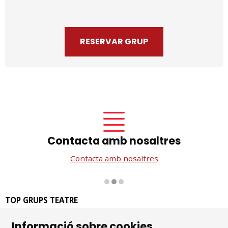
RESERVAR GRUP
Contacta amb nosaltres
Contacta amb nosaltres
Diapositiva 2 de 3
TOP GRUPS TEATRE
La Rambla dels Estudis, 115
Informació sobre cookies
08002 Barcelona