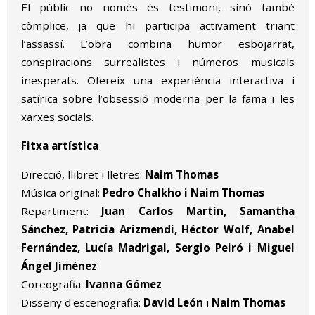
El públic no només és testimoni, sinó també
còmplice, ja que hi participa activament triant
l’assassí. L’obra combina humor esbojarrat,
conspiracions surrealistes i números musicals
inesperats. Ofereix una experiència interactiva i
satírica sobre l’obsessió moderna per la fama i les
xarxes socials.
Fitxa artística
Direcció, llibret i lletres:
Naim Thomas
Música original:
Pedro Chalkho i Naim Thomas
Repartiment:
Juan Carlos Martín, Samantha
Sánchez, Patricia Arizmendi, Héctor Wolf, Anabel
Fernández, Lucía Madrigal, Sergio Peiró i Miguel
Ángel Jiménez
Coreografia:
Ivanna Gómez
Disseny d'escenografia:
David León
i
Naim Thomas