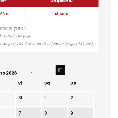
PVP
Grupos +10
,63 €
18,50 €
astos de gestión.
25 entradas de pago.
s -85 pax) y 30 días antes de la función (grupos +85 pax).
to 2026
Vi
Sa
Do
31
1
2
7
8
9