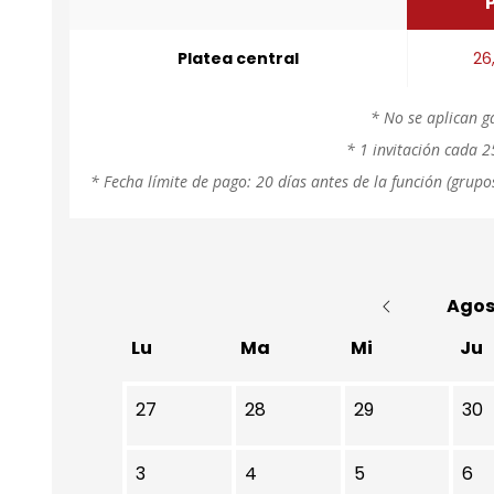
Platea central
26
* No se aplican g
* 1 invitación cada 
* Fecha límite de pago: 20 días antes de la función (grupo
Agos
Lu
Ma
Mi
Ju
No hay ninguna actividad este mes
27
28
29
30
3
4
5
6