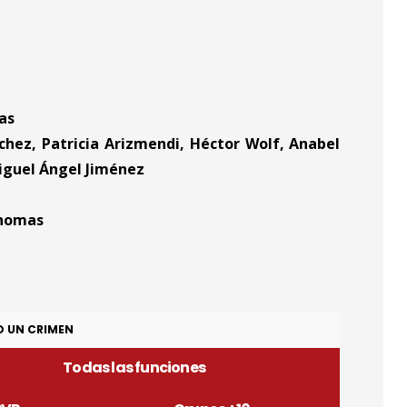
as
hez, Patricia Arizmendi, Héctor Wolf, Anabel
Miguel Ángel Jiménez
homas
O UN CRIMEN
Todas las funciones