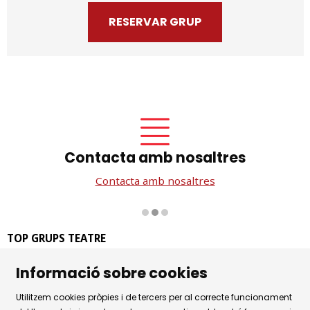
RESERVAR GRUP
Contacta amb nosaltres
Contacta amb nosaltres
Diapositiva 2 de 3
TOP GRUPS TEATRE
La Rambla dels Estudis, 115
Informació sobre cookies
08002 Barcelona
Tel. 93 441 39 79
Utilitzem cookies pròpies i de tercers per al correcte funcionament
Horari d'atenció: de dilluns a dijous de 9.30h a 17.30h i