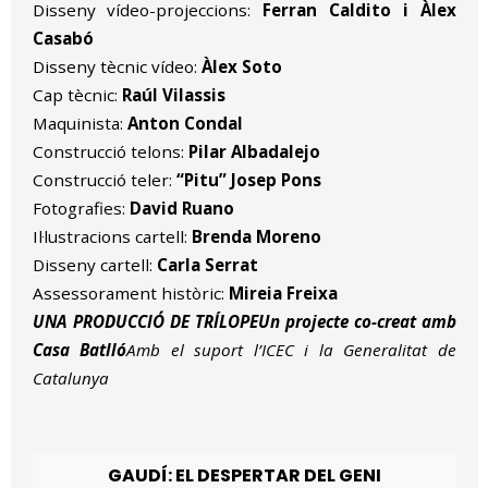
Disseny vídeo-projeccions:
Ferran Caldito i Àlex
Casabó
Disseny tècnic vídeo:
Àlex Soto
Cap tècnic:
Raúl Vilassis
Maquinista:
Anton Condal
Construcció telons:
Pilar Albadalejo
Construcció teler:
“Pitu” Josep Pons
Fotografies:
David Ruano
Il·lustracions cartell:
Brenda Moreno
Disseny cartell:
Carla Serrat
Assessorament històric:
Mireia Freixa
UNA PRODUCCIÓ DE TRÍLOPEUn projecte co-creat amb
Casa Batlló
Amb el suport l’ICEC i la Generalitat de
Catalunya
GAUDÍ: EL DESPERTAR DEL GENI