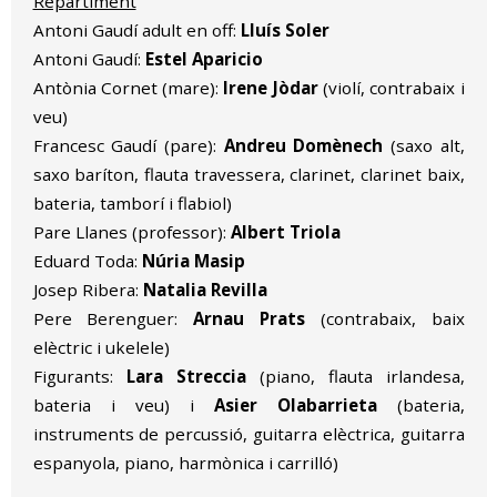
Repartiment
Antoni Gaudí adult en off:
Lluís Soler
Antoni Gaudí:
Estel Aparicio
Antònia Cornet (mare):
Irene Jòdar
(violí, contrabaix i
veu)
Francesc Gaudí (pare):
Andreu Domènech
(saxo alt,
saxo baríton, flauta travessera, clarinet, clarinet baix,
bateria, tamborí i flabiol)
Pare Llanes (professor):
Albert Triola
Eduard Toda:
Núria Masip
Josep Ribera:
Natalia Revilla
Pere Berenguer:
Arnau Prats
(contrabaix, baix
elèctric i ukelele)
Figurants:
Lara Streccia
(piano, flauta irlandesa,
bateria i veu) i
Asier Olabarrieta
(bateria,
instruments de percussió, guitarra elèctrica, guitarra
espanyola, piano, harmònica i carrilló)