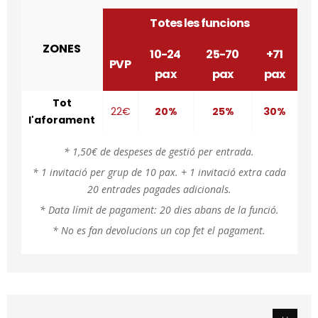
Totes les funcions
ZONES
10-24
25-70
+71
PVP
pax
pax
pax
Tot
22€
20%
25%
30%
l'aforament
* 1,50€ de despeses de gestió per entrada.
* 1 invitació per grup de 10 pax. + 1 invitació extra cada
20 entrades pagades adicionals.
* Data límit de pagament: 20 dies abans de la funció.
* No es fan devolucions un cop fet el pagament.