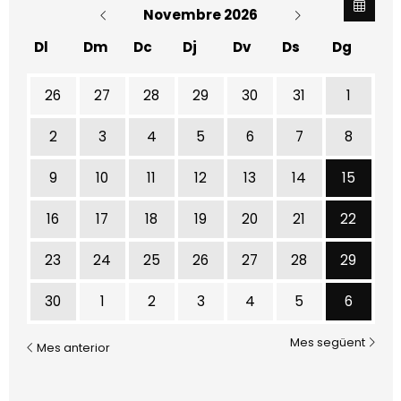
Novembre 2026
Dl
Dm
Dc
Dj
Dv
Ds
Dg
26
27
28
29
30
31
1
2
3
4
5
6
7
8
Diume
9
10
11
12
13
14
15
Diume
16
17
18
19
20
21
22
Diume
23
24
25
26
27
28
29
Diumen
30
1
2
3
4
5
6
Mes següent
Mes anterior