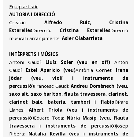
Equip artístic
AUTORIA I DIRECCIÓ
Creació:
Alfredo Ruiz, Cristina
Estarelles
Direcció:
Cristina Estarelles
Direcció
musical i arranjaments:
Asier Olabarrieta
INTÈRPRETS I MÚSICS
Antoni Gaudí:
Lluís Soler (veu en off)
Anton
Gaudí:
Estel Aparicio (veu)
Antònia Cornet:
Irene
Jòdar (veu, violí i instruments de
percussió)
Francesc Gaudí:
Andreu Domènech (veu,
saxo alt, saxo baríton, flauta travessera, clarinet,
clarinet baix, bateria, tamborí i flabiol)
Pare
Llanes:
Albert Triola (veu i instruments de
percussió)
Eduard Toda:
Núria Masip (veu, flauta
travessera i instruments de percussió)
Josep
Ribera:
Natalia Revilla (veu i instruments de