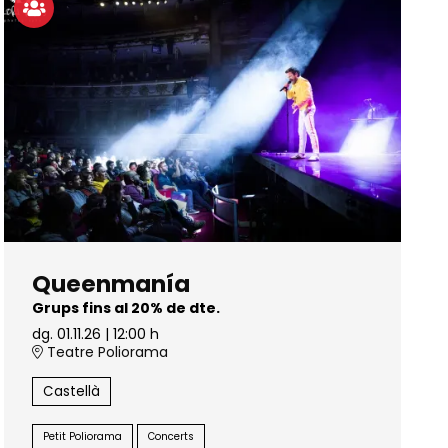
Queenmanía
Grups fins al 20% de dte.
dg. 01.11.26
|
12:00 h
Teatre Poliorama
Castellà
Petit Poliorama
Concerts