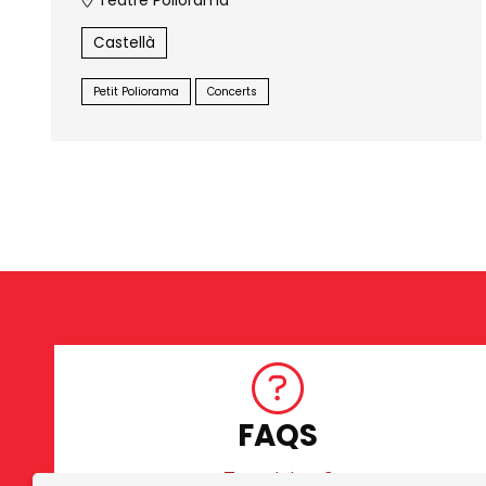
Teatre Poliorama
Castellà
Petit Poliorama
Concerts
FAQS
Tens dubtes?