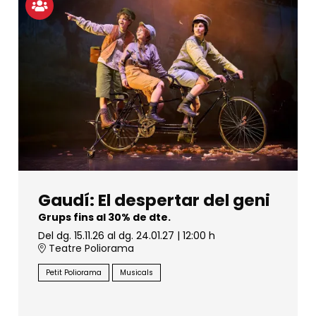
Gaudí: El despertar del geni
Grups fins al 30% de dte.
Del dg. 15.11.26
al dg. 24.01.27
|
12:00 h
Teatre Poliorama
Petit Poliorama
Musicals