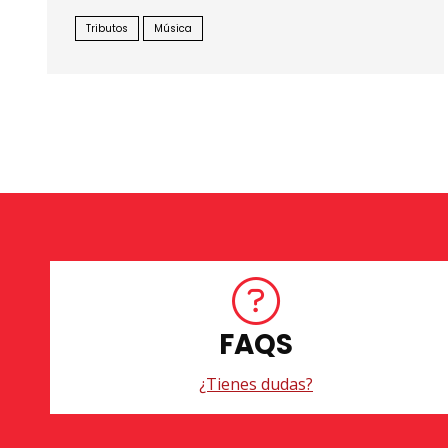
Tributos
Música
FAQS
¿Tienes dudas?